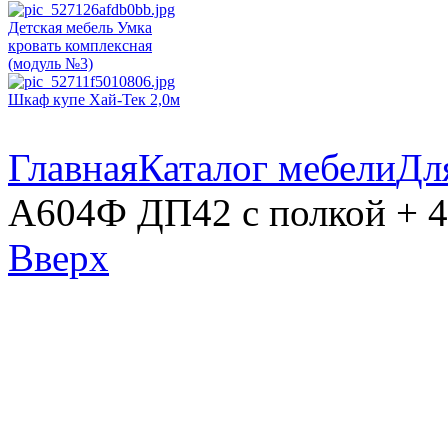
Детская мебель Умка
кровать комплексная
(модуль №3)
Шкаф купе Хай-Тек 2,0м
Главная
Каталог мебели
Дл
А604Ф ДП42 с полкой + 4
Вверх