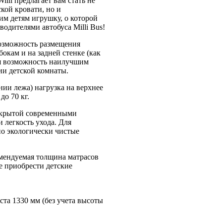
illi предлагает вам стать не
кой кровати, но и
им детям игрушку, о которой
одителями автобуса Milli Bus!
озможность размещения
окам и на задней стенке (как
ся возможность наилучшим
ии детской комнаты.
ии лежа) нагрузка на верхнее
до 70 кг.
окрытой современными
легкость ухода. Для
но экологически чистые
омендуемая толщина матрасов
е приобрести детские
ста 1330 мм (без учета высоты