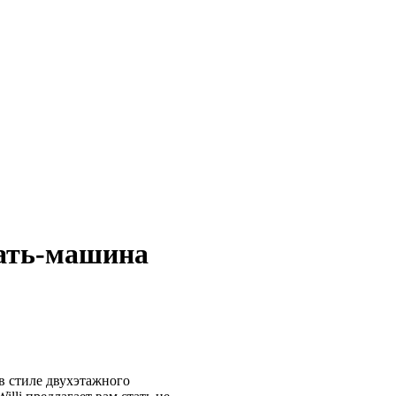
ать-машина
в стиле двухэтажного