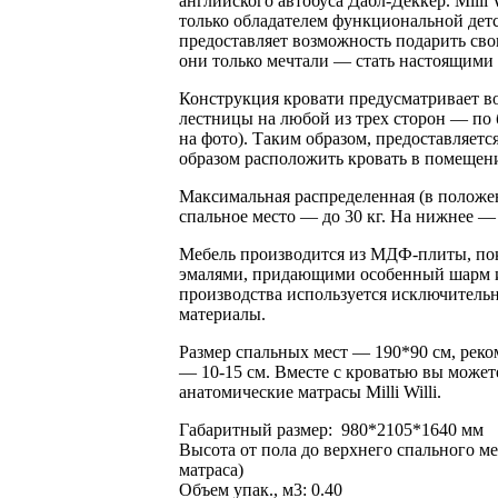
английского автобуса Дабл-Деккер. Milli W
только обладателем функциональной детс
предоставляет возможность подарить сво
они только мечтали — стать настоящими в
Конструкция кровати предусматривает в
лестницы на любой из трех сторон — по б
на фото). Таким образом, предоставляет
образом расположить кровать в помещен
Максимальная распределенная (в положен
спальное место — до 30 кг. На нижнее — 
Мебель производится из МДФ-плиты, п
эмалями, придающими особенный шарм и 
производства используется исключитель
материалы.
Размер спальных мест — 190*90 см, рек
— 10-15 см. Вместе с кроватью вы может
анатомические матрасы Milli Willi.
Габаритный размер: 980*2105*1640 мм
Высота от пола до верхнего спального ме
матраса)
Объем упак., м3: 0.40