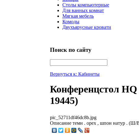
Столы компьютерные
Для ванных комнат
Мягкая мебель
Комоды
Двухъярусные кровати
Поиск по сайту
Вернуться к: Кабинеты
Конференцстол HQ 
19445)
pic_52711df46dc8b.jpg
Описание
темн . орех , шпон натур . (Ш/В/