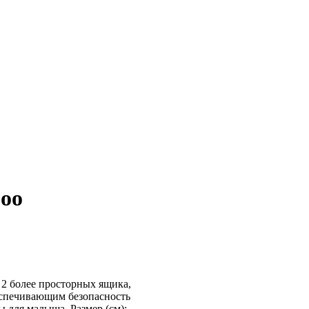
Zoo
 2 более просторных ящика,
спечивающим безопасность
ы для малыша. Размер (см):