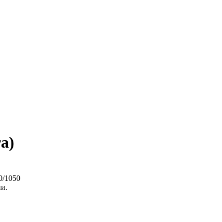
а)
0/1050
ии.